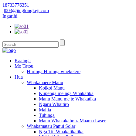
18733776351
jl003@jinglongkeji.com
Ingarihi
Kaainga
Mo Tatou
Huringa Huringa wheketere
Hua
Whakahaere Manu
Koikoi Manu
Kupenga me nga Whakatika
Manu Manu me te Whakatika
Ngaru Whaitiro
Mahia
Tuhinga
Manu Whakakahou- Maama Laser
Whakamatau Panui Solar
Nga Titi Whakatikatika