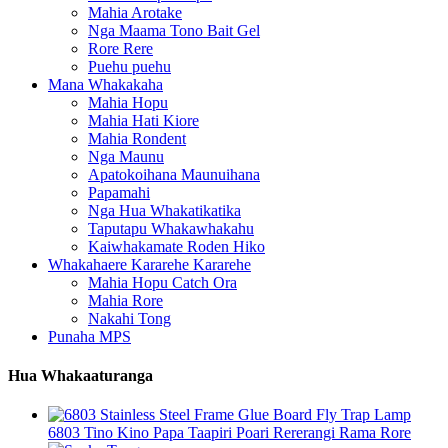
Mahia Arotake
Nga Maama Tono Bait Gel
Rore Rere
Puehu puehu
Mana Whakakaha
Mahia Hopu
Mahia Hati Kiore
Mahia Rondent
Nga Maunu
Apatokoihana Maunuihana
Papamahi
Nga Hua Whakatikatika
Taputapu Whakawhakahu
Kaiwhakamate Roden Hiko
Whakahaere Kararehe Kararehe
Mahia Hopu Catch Ora
Mahia Rore
Nakahi Tong
Punaha MPS
Hua Whakaaturanga
6803 Tino Kino Papa Taapiri Poari Rererangi Rama Rore