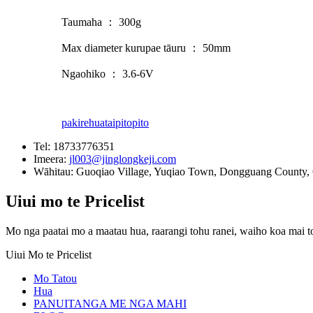
Taumaha ： 300g
Max diameter kurupae tāuru ： 50mm
Ngaohiko ： 3.6-6V
pakirehua
taipitopito
Tel:
18733776351
Imeera:
jl003@jinglongkeji.com
Wāhitau:
Guoqiao Village, Yuqiao Town, Dongguang County, 
Uiui mo te Pricelist
Mo nga paatai ​​mo a maatau hua, raarangi tohu ranei, waiho koa mai t
Uiui Mo te Pricelist
Mo Tatou
Hua
PANUITANGA ME NGA MAHI