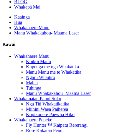
BLOG
Whakapā Mai
Kaainga
Hua
Whakahaere Manu
Manu Whakakahou- Maama Laser
Kāwai
Whakahaere Manu
Koikoi Manu
Kupenga me nga Whakatika
Manu Manu me te Whakatika
Ngaru Whaitiro
Mahia
Tuhinga
Manu Whakakahou- Maama Laser
Whakamatau Panui Solar
Nga Titi Whakatikatika
Miihini Waea Paiherea
Kopikopere Paewha Hiko
Whakahaere Pepeke
Fly Hunter ™ Kaipatu Rererangi
Rore Kakapia Pepu