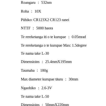
Roangaru ： 532nm
Roha ： 10X
Pūhiko: CR123X2 CR123 ranei
NTTF ： 5000 haora
Te rereketanga iti o te kurupae ： 0.05mrad
Te rereketanga o te kurupae Max: 1.5degree
Te nama take L-30
Dimensioins ： 25.4mmX195mm
Taumaha ： 180g
Max diameter kurupae tāuru ： 30mm
Ngaohiko ： 2.6-3V
Te nama take L-50
Dimensioins ： 50mmX220mm