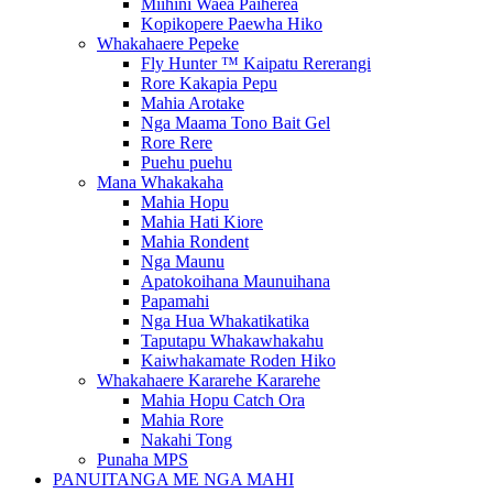
Miihini Waea Paiherea
Kopikopere Paewha Hiko
Whakahaere Pepeke
Fly Hunter ™ Kaipatu Rererangi
Rore Kakapia Pepu
Mahia Arotake
Nga Maama Tono Bait Gel
Rore Rere
Puehu puehu
Mana Whakakaha
Mahia Hopu
Mahia Hati Kiore
Mahia Rondent
Nga Maunu
Apatokoihana Maunuihana
Papamahi
Nga Hua Whakatikatika
Taputapu Whakawhakahu
Kaiwhakamate Roden Hiko
Whakahaere Kararehe Kararehe
Mahia Hopu Catch Ora
Mahia Rore
Nakahi Tong
Punaha MPS
PANUITANGA ME NGA MAHI