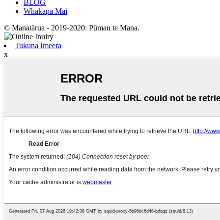
BLOG
Whakapā Mai
© Manatārua - 2019-2020: Pūmau te Mana.
Tukuna Imeera
x